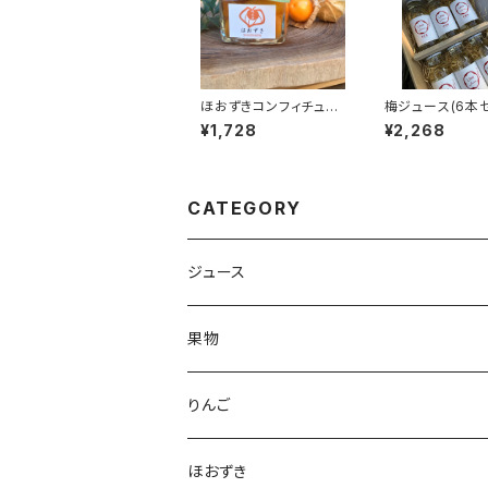
ほおずきコンフィチュー
梅ジュース(6本セ
ル（2個セット）
¥1,728
¥2,268
CATEGORY
ジュース
果物
りんご
ジュース
ほおずき